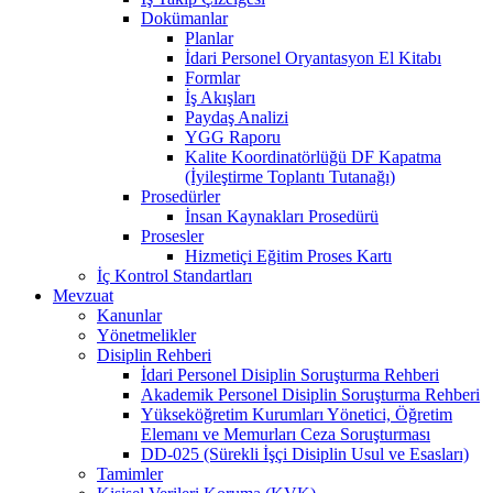
Dokümanlar
Planlar
İdari Personel Oryantasyon El Kitabı
Formlar
İş Akışları
Paydaş Analizi
YGG Raporu
Kalite Koordinatörlüğü DF Kapatma
(İyileştirme Toplantı Tutanağı)
Prosedürler
İnsan Kaynakları Prosedürü
Prosesler
Hizmetiçi Eğitim Proses Kartı
İç Kontrol Standartları
Mevzuat
Kanunlar
Yönetmelikler
Disiplin Rehberi
İdari Personel Disiplin Soruşturma Rehberi
Akademik Personel Disiplin Soruşturma Rehberi
Yükseköğretim Kurumları Yönetici, Öğretim
Elemanı ve Memurları Ceza Soruşturması
DD-025 (Sürekli İşçi Disiplin Usul ve Esasları)
Tamimler