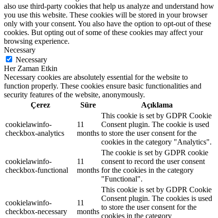
also use third-party cookies that help us analyze and understand how
you use this website. These cookies will be stored in your browser
only with your consent. You also have the option to opt-out of these
cookies. But opting out of some of these cookies may affect your
browsing experience.
Necessary
Necessary
Her Zaman Etkin
Necessary cookies are absolutely essential for the website to
function properly. These cookies ensure basic functionalities and
security features of the website, anonymously.
Çerez
Süre
Açıklama
This cookie is set by GDPR Cookie
cookielawinfo-
11
Consent plugin. The cookie is used
checkbox-analytics
months
to store the user consent for the
cookies in the category "Analytics".
The cookie is set by GDPR cookie
cookielawinfo-
11
consent to record the user consent
checkbox-functional
months
for the cookies in the category
"Functional".
This cookie is set by GDPR Cookie
Consent plugin. The cookies is used
cookielawinfo-
11
to store the user consent for the
checkbox-necessary
months
cookies in the category