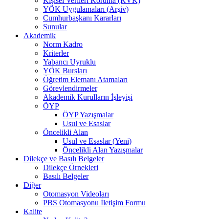
Kişisel Verileri Koruma (KVK)
YÖK Uygulamaları (Arşiv)
Cumhurbaşkanı Kararları
Sunular
Akademik
Norm Kadro
Kriterler
Yabancı Uyruklu
YÖK Bursları
Öğretim Elemanı Atamaları
Görevlendirmeler
Akademik Kurulların İşleyişi
ÖYP
ÖYP Yazışmalar
Usul ve Esaslar
Öncelikli Alan
Usul ve Esaslar (Yeni)
Öncelikli Alan Yazışmalar
Dilekçe ve Basılı Belgeler
Dilekçe Örnekleri
Basılı Belgeler
Diğer
Otomasyon Videoları
PBS Otomasyonu İletişim Formu
Kalite