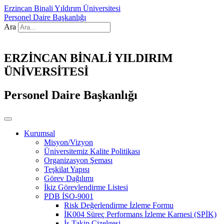
Erzincan Binali Yıldırım Üniversitesi
Personel Daire Başkanlığı
Ara
ERZİNCAN BİNALİ YILDIRIM
ÜNİVERSİTESİ
Personel Daire Başkanlığı
Kurumsal
Misyon/Vizyon
Üniversitemiz Kalite Politikası
Organizasyon Şeması
Teşkilat Yapısı
Görev Dağılımı
İkiz Görevlendirme Listesi
PDB İSO-9001
Risk Değerlendirme İzleme Formu
İK004 Süreç Performans İzleme Karnesi (SPİK)
İş Takip Çizelgesi