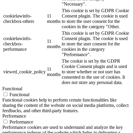
"Necessary".
This cookie is set by GDPR Cookie
cookielawinfo-
11
Consent plugin. The cookie is used
checkbox-others
months
to store the user consent for the
cookies in the category "Other.
This cookie is set by GDPR Cookie
cookielawinfo-
Consent plugin. The cookie is used
11
checkbox-
to store the user consent for the
months
performance
cookies in the category
"Performance".
The cookie is set by the GDPR
Cookie Consent plugin and is used
11
viewed_cookie_policy
to store whether or not user has
months
consented to the use of cookies. It
does not store any personal data.
Functional
Functional
Functional cookies help to perform certain functionalities like
sharing the content of the website on social media platforms, collect
feedbacks, and other third-party features.
Performance
Performance
Performance cookies are used to understand and analyze the key
performance indexes of the website which helps in delivering a